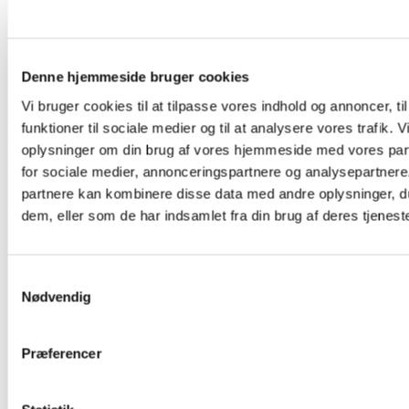
Denne hjemmeside bruger cookies
Kontingent pr. år:
Kun Vallensbæk
Vi bruger cookies til at tilpasse vores indhold og annoncer, til
Inkl. sommer skydning i Ballerup
funktioner til sociale medier og til at analysere vores trafik. 
oplysninger om din brug af vores hjemmeside med vores par
Skytter under 18 har 25 stk Kal. 22 med om
for sociale medier, annonceringspartnere og analysepartnere
partnere kan kombinere disse data med andre oplysninger, du
Husk
Gæsteskytter:
dem, eller som de har indsamlet fra din brug af deres tjeneste
(< 15 år kun i følge med voksen)
Samtykkevalg
Nødvendig
Ammunition:
25 stk. Kal. 22
50 stk. Kal. 22
50 stk. kal. 9 mm (Gecko)
Præferencer
Lufthagl (500 stk.)